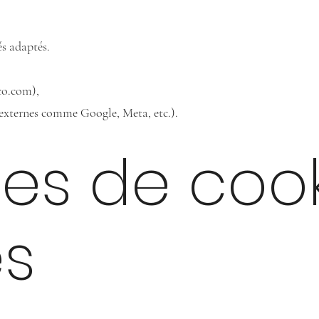
és adaptés.
co.com),
s externes comme Google, Meta, etc.).
pes de coo
és