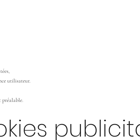
tées,
ce utilisateur.
 préalable.
okies publicit