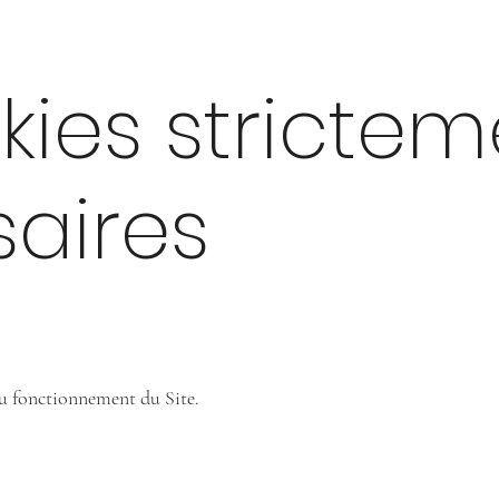
okies stricte
aires
au fonctionnement du Site.