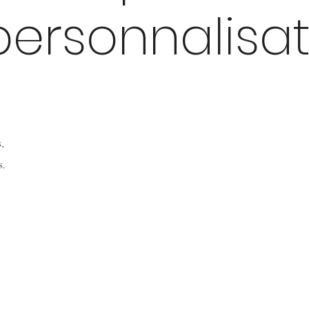
personnalisa
,
s.
)