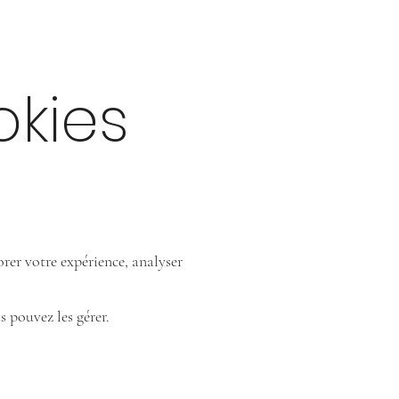
Appelez moi
ges
Contact
FAQ
okies
iorer votre expérience, analyser
 pouvez les gérer.