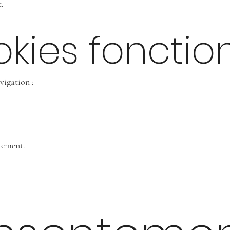
t.
okies fonctio
vigation :
tement.