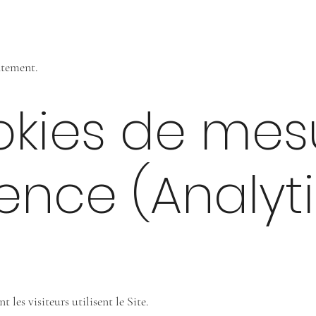
ntement.
okies de mes
ence (Analyti
es visiteurs utilisent le Site.