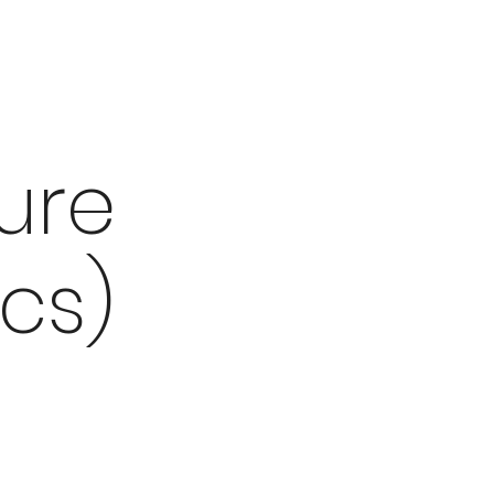
ure
cs)